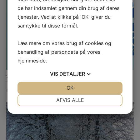
de har indsamlet gennem din brug af deres
tjenester. Ved at klikke på 'OK' giver du
samtykke til disse formål.
Læs mere om vores brug af cookies og
behandling af persondata på vores
hjemmeside.
VIS
DETALJER
SÅDAN FORBEDRER ANPR KAMERAER SIKKERHED OG
TRAFIKSTYRING EFFEKTIVT
JA
NEJ
OK
JA
NEJ
april 9, 2026
NØDVENDIGE
PRÆFERENCER
AFVIS ALLE
JA
NEJ
JA
NEJ
MARKETING
STATISTIK