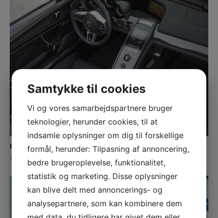
Samtykke til cookies
Vi og vores samarbejdspartnere bruger
teknologier, herunder cookies, til at
indsamle oplysninger om dig til forskellige
EN AUTOSADELMAGER GØR NOGET GODT
formål, herunder: Tilpasning af annoncering,
december 3, 2019
bedre brugeroplevelse, funktionalitet,
statistik og marketing. Disse oplysninger
kan blive delt med annoncerings- og
analysepartnere, som kan kombinere dem
med data, du tidligere har givet dem eller