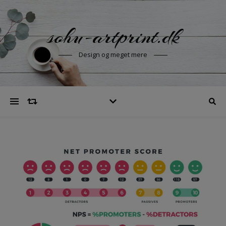
sohu-artprint.dk
Design og meget mere