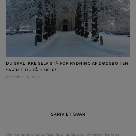
DU SKAL IKKE SELV STÅ FOR RYDNING AF DØDSBO I EN
SVÆR TID – FÅ HJÆLP!
december 10, 2019
SKRIV ET SVAR
Din e-mailadresse vil ikke blive publiceret.
Krævede felter er